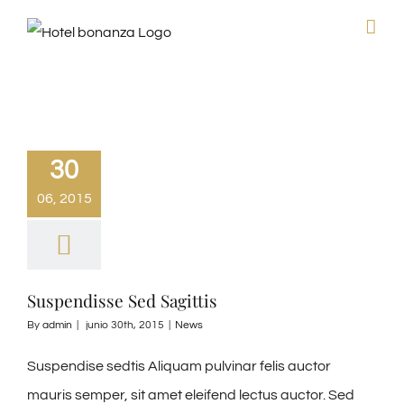
Skip
to
content
30
06, 2015
Suspendisse Sed Sagittis
By
admin
|
junio 30th, 2015
|
News
Suspendise sedtis Aliquam pulvinar felis auctor
mauris semper, sit amet eleifend lectus auctor. Sed