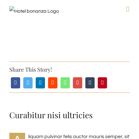
Skip
to
content
View
Larger
Share This Story!
Image
Curabitur nisi ultricies
liquam pulvinar felis auctor mauris semper, sit