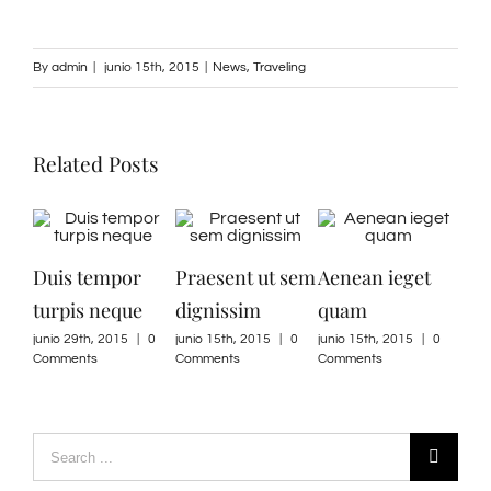
By
admin
|
junio 15th, 2015
|
News
,
Traveling
Related Posts
Duis tempor
Praesent ut sem
Aenean ieget
Nul
turpis neque
dignissim
quam
mas
junio 29th, 2015
|
0
junio 15th, 2015
|
0
junio 15th, 2015
|
0
junio
Comments
Comments
Comments
Com
Search
for: